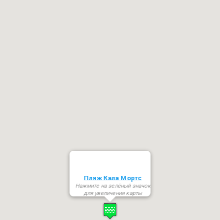
Пляж Кала Мортс
Нажмите на зелёный значок
для увеличения карты