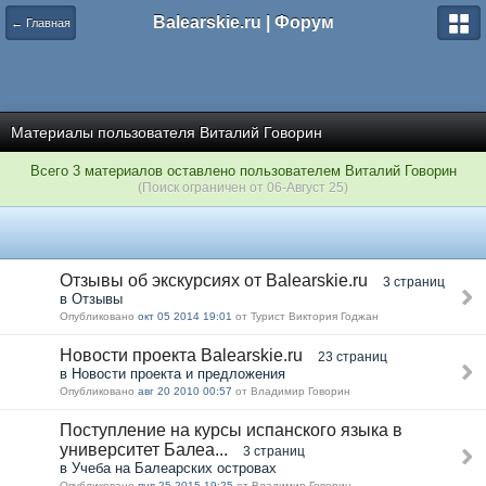
Balearskie.ru | Форум
← Главная
Материалы пользователя Виталий Говорин
Всего 3 материалов оставлено пользователем Виталий Говорин
(Поиск ограничен от 06-Август 25)
Отзывы об экскурсиях от Balearskie.ru
3 страниц
в Отзывы
Опубликовано
окт 05 2014 19:01
от Турист Виктория Годжан
Новости проекта Balearskie.ru
23 страниц
в Новости проекта и предложения
Опубликовано
авг 20 2010 00:57
от Владимир Говорин
Поступление на курсы испанского языка в
университет Балеа...
3 страниц
в Учеба на Балеарских островах
Опубликовано
янв 25 2015 19:25
от Владимир Говорин