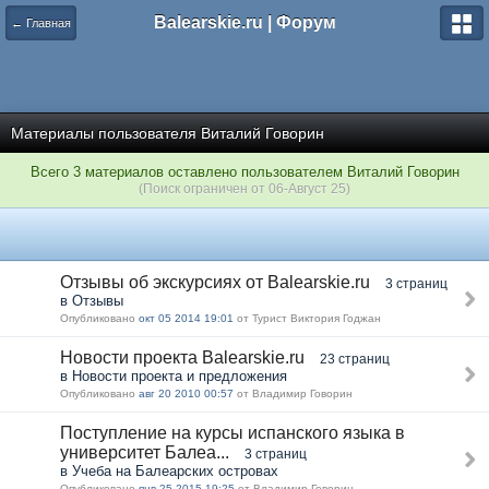
Balearskie.ru | Форум
← Главная
Материалы пользователя Виталий Говорин
Всего 3 материалов оставлено пользователем Виталий Говорин
(Поиск ограничен от 06-Август 25)
Отзывы об экскурсиях от Balearskie.ru
3 страниц
в Отзывы
Опубликовано
окт 05 2014 19:01
от Турист Виктория Годжан
Новости проекта Balearskie.ru
23 страниц
в Новости проекта и предложения
Опубликовано
авг 20 2010 00:57
от Владимир Говорин
Поступление на курсы испанского языка в
университет Балеа...
3 страниц
в Учеба на Балеарских островах
Опубликовано
янв 25 2015 19:25
от Владимир Говорин