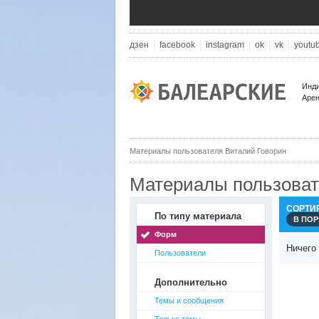
дзен
facebook
instagram
ok
vk
youtu
Инди
Арен
Материалы пользователя Виталий Говорин
Материалы пользоват
СОРТИ
По типу материала
В ПО
Форм
Ничего
Пользователи
Дополнительно
Темы и сообщения