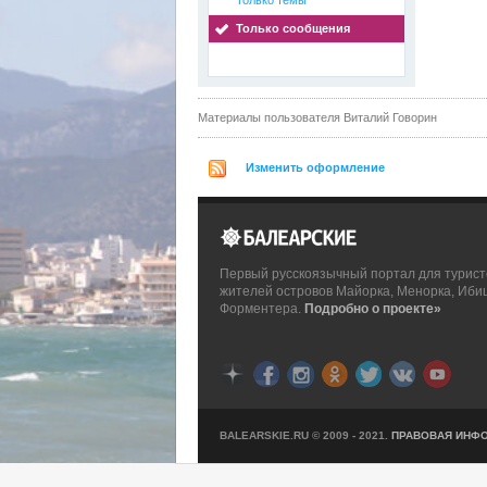
Только темы
Только сообщения
Материалы пользователя Виталий Говорин
Изменить оформление
Первый русскоязычный портал для турист
жителей островов Майорка, Менорка, Иби
Форментера.
Подробно о проекте»
BALEARSKIE.RU © 2009 - 2021.
ПРАВОВАЯ ИНФ