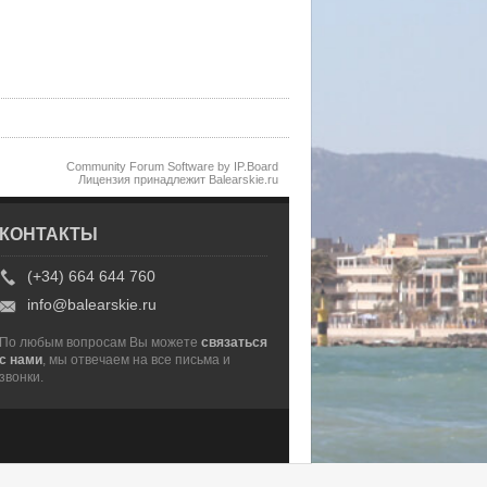
Community Forum Software by IP.Board
Лицензия принадлежит Balearskie.ru
КОНТАКТЫ
(+34) 664 644 760
info@balearskie.ru
По любым вопросам Вы можете
связаться
с нами
, мы отвечаем на все письма и
звонки.