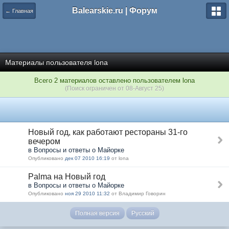
Balearskie.ru | Форум
← Главная
Материалы пользователя lona
Всего 2 материалов оставлено пользователем lona
(Поиск ограничен от 08-Август 25)
Новый год, как работают рестораны 31-го
вечером
в Вопросы и ответы о Майорке
Опубликовано
дек 07 2010 16:19
от lona
Palma на Новый год
в Вопросы и ответы о Майорке
Опубликовано
ноя 29 2010 11:32
от Владимир Говорин
Полная версия
Русский