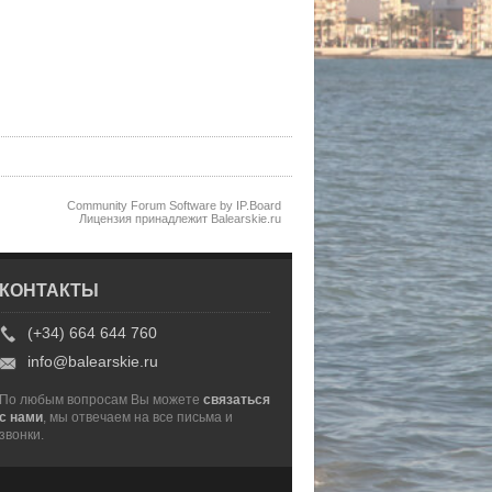
Community Forum Software by IP.Board
Лицензия принадлежит Balearskie.ru
КОНТАКТЫ
(+34) 664 644 760
info@balearskie.ru
По любым вопросам Вы можете
связаться
с нами
, мы отвечаем на все письма и
звонки.