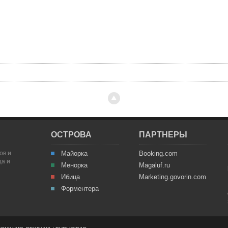
ОСТРОВА
ПАРТНЕРЫ
ов и
Майорка
Booking.com
ца и
Менорка
Magaluf.ru
Ибица
Marketing.govorin.com
Форментера