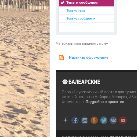
Темы и сообщения
Только темы
Только сообщения
Материалы пользователя yarofey
Изменить оформление
Первый русскоязычный портал для турист
жителей островов Майорка, Менорка, Иби
Форментера.
Подробно о проекте»