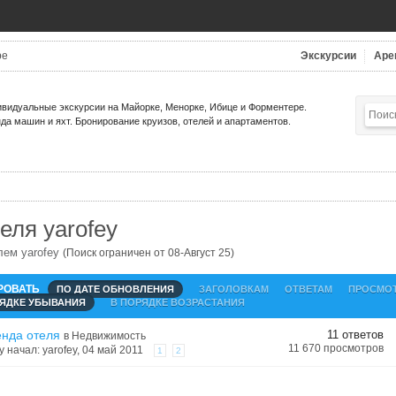
be
Экскурсии
Аре
видуальные экскурсии на Майорке, Менорке, Ибице и Форментере.
да машин и яхт. Бронирование круизов, отелей и апартаментов.
ля yarofey
лем yarofey
(Поиск ограничен от 08-Август 25)
РОВАТЬ
ПО ДАТЕ ОБНОВЛЕНИЯ
ЗАГОЛОВКАМ
ОТВЕТАМ
ПРОСМО
РЯДКЕ УБЫВАНИЯ
В ПОРЯДКЕ ВОЗРАСТАНИЯ
енда отеля
11 ответов
в
Недвижимость
11 670 просмотров
у начал:
yarofey
, 04 май 2011
1
2