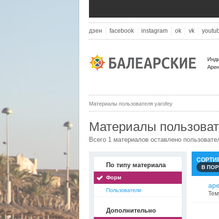
дзен
facebook
instagram
ok
vk
youtu
Инди
Арен
Материалы пользователя yarofey
Материалы пользовате
Всего 1 материалов оставлено пользовате
СОРТИ
По типу материала
В ПО
Форм
ар
Пользователи
Тем
Дополнительно