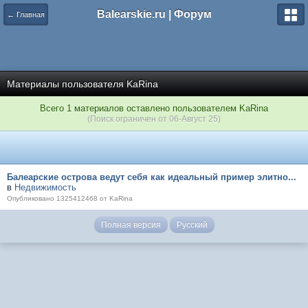
Balearskie.ru | Форум
← Главная
Материалы пользователя KaRina
Всего 1 материалов оставлено пользователем KaRina
(Поиск ограничен от 06-Август 25)
Балеарские острова ведут себя как идеальный пример элитно...
в
Недвижимость
Опубликовано 1325412468 от KaRina
Полная версия
Русский