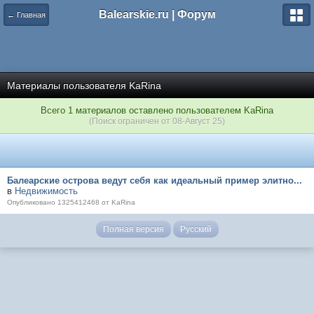
Balearskie.ru | Форум
← Главная
Материалы пользователя KaRina
Всего 1 материалов оставлено пользователем KaRina
(Поиск ограничен от 08-Август 25)
Балеарские острова ведут себя как идеальный пример элитно...
в
Недвижимость
Опубликовано 1325412468 от KaRina
Полная версия
Русский