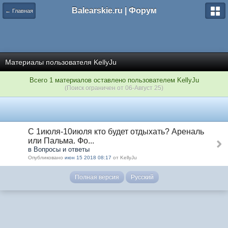
Balearskie.ru | Форум
← Главная
Материалы пользователя KellyJu
Всего 1 материалов оставлено пользователем KellyJu
(Поиск ограничен от 06-Август 25)
С 1июля-10июля кто будет отдыхать? Ареналь
или Пальма. Фо...
в Вопросы и ответы
Опубликовано
июн 15 2018 08:17
от KellyJu
Полная версия
Русский