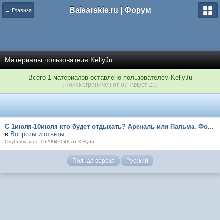
Balearskie.ru | Форум
← Главная
Материалы пользователя KellyJu
Всего 1 материалов оставлено пользователем KellyJu
(Поиск ограничен от 07-Август 25)
С 1июля-10июля кто будет отдыхать? Ареналь или Пальма. Фо...
в
Вопросы и ответы
Опубликовано 1529047048 от KellyJu
Полная версия
Русский