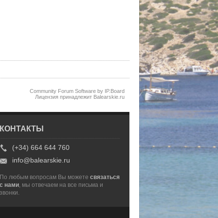
Community Forum Software by IP.Board
Лицензия принадлежит Balearskie.ru
КОНТАКТЫ
(+34) 664 644 760
info@balearskie.ru
По любым вопросам Вы можете
связаться
с нами
, мы отвечаем на все письма и
звонки.