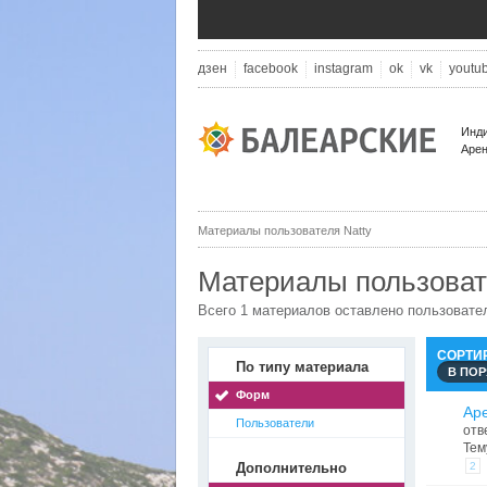
дзен
facebook
instagram
ok
vk
youtu
Инди
Арен
Материалы пользователя Natty
Материалы пользоват
Всего 1 материалов оставлено пользовате
СОРТИ
По типу материала
В ПО
Форм
Ар
Пользователи
отв
Тем
Дополнительно
2