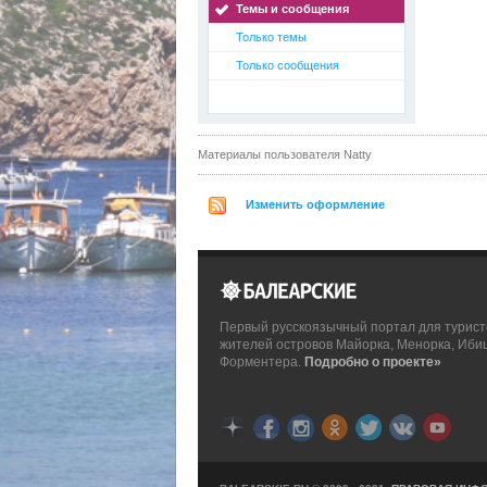
Темы и сообщения
Только темы
Только сообщения
Материалы пользователя Natty
Изменить оформление
Первый русскоязычный портал для турист
жителей островов Майорка, Менорка, Иби
Форментера.
Подробно о проекте»