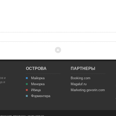
ОСТРОВА
ПАРТНЕРЫ
ов и
Майорка
Booking.com
ца и
Менорка
Magaluf.ru
Ибица
Marketing.govorin.com
Форментера