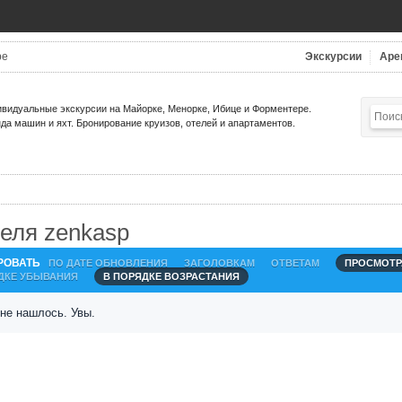
be
Экскурсии
Аре
видуальные экскурсии на Майорке, Менорке, Ибице и Форментере.
да машин и яхт. Бронирование круизов, отелей и апартаментов.
еля zenkasp
РОВАТЬ
ПО ДАТЕ ОБНОВЛЕНИЯ
ЗАГОЛОВКАМ
ОТВЕТАМ
ПРОСМОТР
ДКЕ УБЫВАНИЯ
В ПОРЯДКЕ ВОЗРАСТАНИЯ
 не нашлось. Увы.