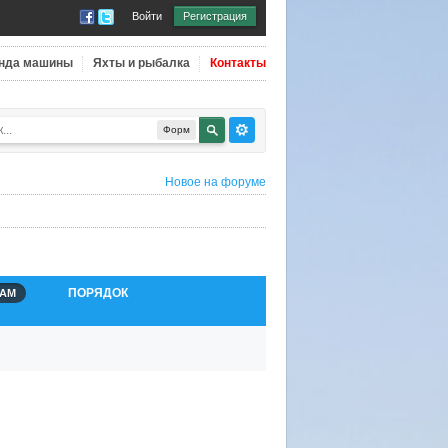
Войти
Регистрация
нда машины
Яхты и рыбалка
Контакты
Форм
Новое на форуме
ПОРЯДОК
АМ