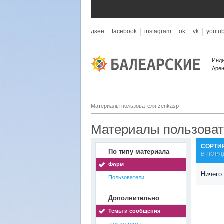
дзен
facebook
instagram
ok
vk
youtu
Инди
Арен
Материалы пользователя zenkasp
Материалы пользоват
СОРТИ
По типу материала
В ПОРЯ
Форм
Ничего
Пользователи
Дополнительно
Темы и сообщения