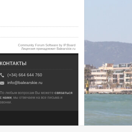
Community Forum Software by IP.Board
Лицензия принадлежит Balearskie.ru
КОНТАКТЫ
(+34) 664 644 760
info@balearskie.ru
По любым вопросам Вы можете
связаться
с нами
, мы отвечаем на все письма и
звонки.