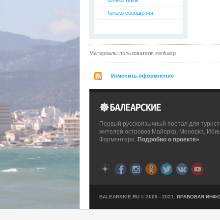
Только темы
Только сообщения
Материалы пользователя zenkasp
Изменить оформление
Первый русскоязычный портал для турист
жителей островов Майорка, Менорка, Иби
Форментера.
Подробно о проекте»
BALEARSKIE.RU © 2009 - 2021.
ПРАВОВАЯ ИНФ