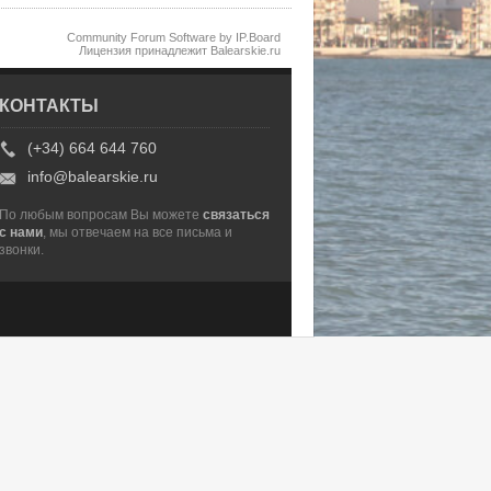
Community Forum Software by IP.Board
Лицензия принадлежит Balearskie.ru
КОНТАКТЫ
(+34) 664 644 760
info@balearskie.ru
По любым вопросам Вы можете
связаться
с нами
, мы отвечаем на все письма и
звонки.