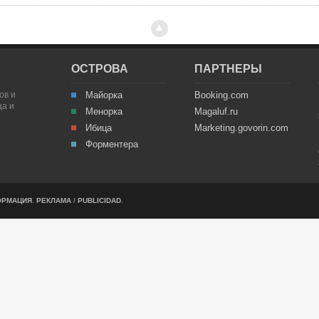
ОСТРОВА
ПАРТНЕРЫ
ов и
Майорка
Booking.com
ца и
Менорка
Magaluf.ru
Ибица
Marketing.govorin.com
Форментера
ОРМАЦИЯ
.
РЕКЛАМА
/
PUBLICIDAD
.