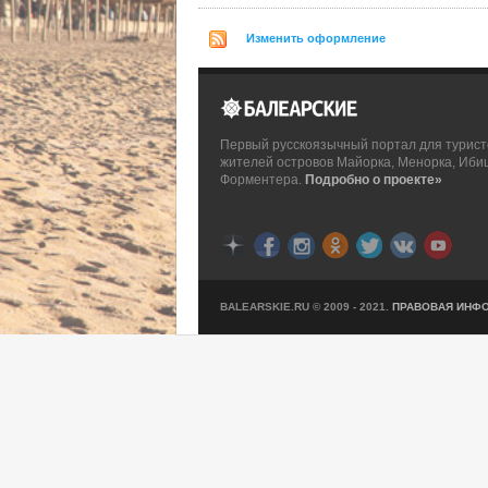
Изменить оформление
Первый русскоязычный портал для турист
жителей островов Майорка, Менорка, Иби
Форментера.
Подробно о проекте»
BALEARSKIE.RU © 2009 - 2021.
ПРАВОВАЯ ИНФ