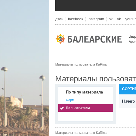
дзен
facebook
instagram
ok
vk
youtu
Инди
Арен
Материалы пользователя KaRina
Материалы пользоват
СОРТИ
По типу материала
Форм
Ничего
Пользователи
Материалы пользователя KaRina