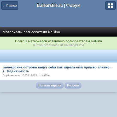
Balearskie.ru | Форум
← Главная
Материалы пользователя KaRina
Всего 1 материалов оставлено пользователем KaRina
(Поиск ограничен от 06-Август 25)
Балеарские острова ведут себя как идеальный пример элитно...
в
Недвижимость
Опубликовано 1325412468 от KaRina
Полная версия
Русский