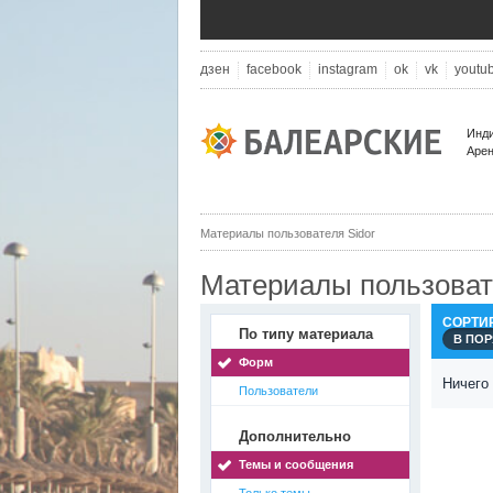
дзен
facebook
instagram
ok
vk
youtu
Инди
Арен
Материалы пользователя Sidor
Материалы пользоват
СОРТИ
По типу материала
В ПО
Форм
Ничего
Пользователи
Дополнительно
Темы и сообщения