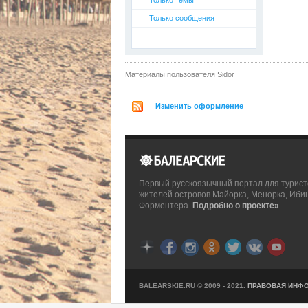
Только темы
Только сообщения
Материалы пользователя Sidor
Изменить оформление
Первый русскоязычный портал для турист
жителей островов Майорка, Менорка, Иби
Форментера.
Подробно о проекте»
BALEARSKIE.RU © 2009 - 2021.
ПРАВОВАЯ ИНФ