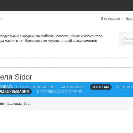
be
Экскурсии
Аре
видуальные экскурсии на Майорке, Менорке, Ибице и Форментере.
да машин и яхт. Бронирование круизов, отелей и апартаментов.
еля Sidor
РОВАТЬ
ПО ДАТЕ ОБНОВЛЕНИЯ
ЗАГОЛОВКАМ
ОТВЕТАМ
ПРОСМО
РЯДКЕ УБЫВАНИЯ
В ПОРЯДКЕ ВОЗРАСТАНИЯ
 не нашлось. Увы.