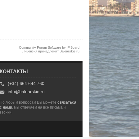
Community Forum Software by IP.Board
Лицензия принадлежит Balearskie.ru
КОНТАКТЫ
(+34) 664 644 760
info@balearskie.ru
По любым вопросам Вы можете
связаться
с нами
, мы отвечаем на все письма и
звонки.