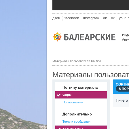
дзен
facebook
instagram
ok
vk
youtu
Инди
Арен
Материалы пользователя KaRina
Материалы пользоват
СОРТИ
По типу материала
В ПО
Форм
Ничего
Пользователи
Дополнительно
Темы и сообщения