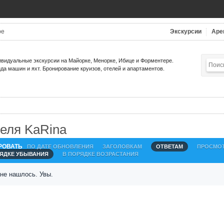
be
Экскурсии
Аре
видуальные экскурсии на Майорке, Менорке, Ибице и Форментере.
да машин и яхт. Бронирование круизов, отелей и апартаментов.
еля KaRina
РОВАТЬ
ПО ДАТЕ ОБНОВЛЕНИЯ
ЗАГОЛОВКАМ
ОТВЕТАМ
ПРОСМО
РЯДКЕ УБЫВАНИЯ
В ПОРЯДКЕ ВОЗРАСТАНИЯ
 не нашлось. Увы.