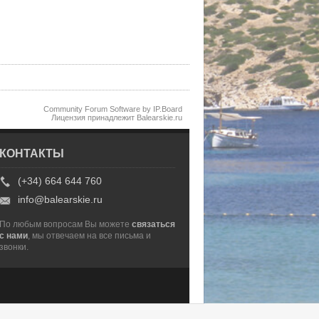
Community Forum Software by IP.Board
Лицензия принадлежит Balearskie.ru
КОНТАКТЫ
(+34) 664 644 760
info@balearskie.ru
По любым вопросам Вы можете
связаться
с нами
, мы отвечаем на все письма и
звонки.