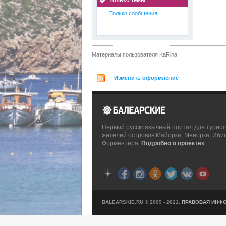
Только темы
Только сообщения
Материалы пользователя KaRina
Изменить оформление
Первый русскоязычный портал для турист
жителей островов Майорка, Менорка, Иби
Форментера.
Подробно о проекте»
BALEARSKIE.RU © 2009 - 2021.
ПРАВОВАЯ ИНФ