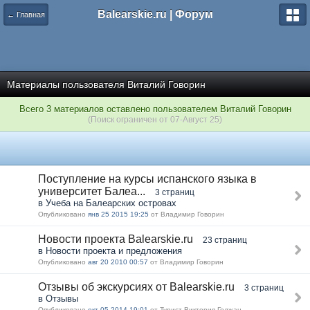
Balearskie.ru | Форум
← Главная
Материалы пользователя Виталий Говорин
Всего 3 материалов оставлено пользователем Виталий Говорин
(Поиск ограничен от 07-Август 25)
Поступление на курсы испанского языка в
университет Балеа...
3 страниц
в Учеба на Балеарских островах
Опубликовано
янв 25 2015 19:25
от Владимир Говорин
Новости проекта Balearskie.ru
23 страниц
в Новости проекта и предложения
Опубликовано
авг 20 2010 00:57
от Владимир Говорин
Отзывы об экскурсиях от Balearskie.ru
3 страниц
в Отзывы
Опубликовано
окт 05 2014 19:01
от Турист Виктория Годжан