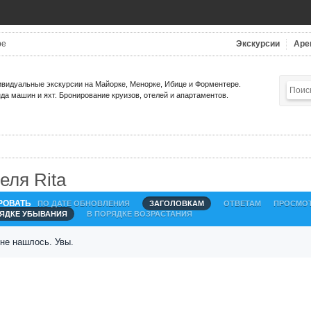
be
Экскурсии
Аре
видуальные экскурсии на Майорке, Менорке, Ибице и Форментере.
да машин и яхт. Бронирование круизов, отелей и апартаментов.
еля Rita
РОВАТЬ
ПО ДАТЕ ОБНОВЛЕНИЯ
ЗАГОЛОВКАМ
ОТВЕТАМ
ПРОСМО
РЯДКЕ УБЫВАНИЯ
В ПОРЯДКЕ ВОЗРАСТАНИЯ
 не нашлось. Увы.