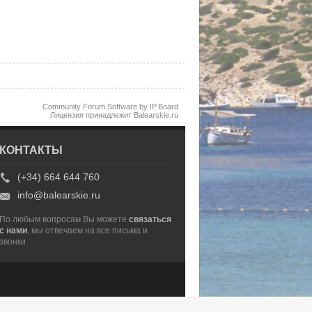
Community Forum Software by IP.Board
Лицензия принадлежит Balearskie.ru
КОНТАКТЫ
(+34) 664 644 760
info@balearskie.ru
По любым вопросам Вы можете
связаться
с нами
, мы отвечаем на все письма и
звонки.