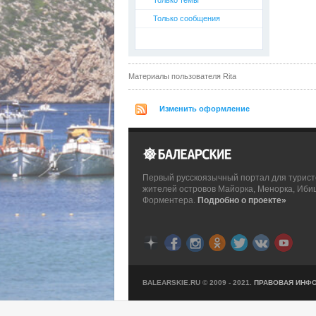
Только темы
Только сообщения
Материалы пользователя Rita
Изменить оформление
Первый русскоязычный портал для турист
жителей островов Майорка, Менорка, Иби
Форментера.
Подробно о проекте»
BALEARSKIE.RU © 2009 - 2021.
ПРАВОВАЯ ИНФ