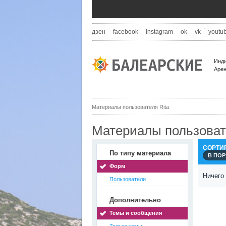
дзен
facebook
instagram
ok
vk
youtu
Инди
Арен
Материалы пользователя Rita
Материалы пользоват
СОРТИ
По типу материала
В ПО
Форм
Ничего
Пользователи
Дополнительно
Темы и сообщения