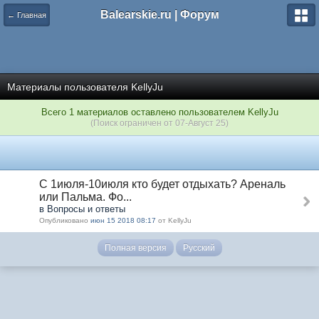
Balearskie.ru | Форум
← Главная
Материалы пользователя KellyJu
Всего 1 материалов оставлено пользователем KellyJu
(Поиск ограничен от 07-Август 25)
С 1июля-10июля кто будет отдыхать? Ареналь
или Пальма. Фо...
в Вопросы и ответы
Опубликовано
июн 15 2018 08:17
от KellyJu
Полная версия
Русский