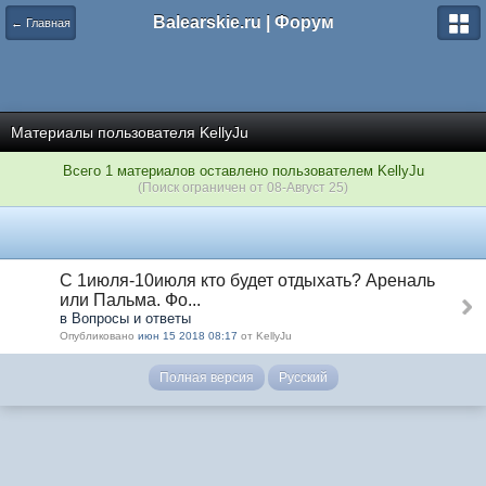
Balearskie.ru | Форум
← Главная
Материалы пользователя KellyJu
Всего 1 материалов оставлено пользователем KellyJu
(Поиск ограничен от 08-Август 25)
С 1июля-10июля кто будет отдыхать? Ареналь
или Пальма. Фо...
в Вопросы и ответы
Опубликовано
июн 15 2018 08:17
от KellyJu
Полная версия
Русский