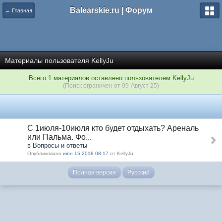
Balearskie.ru | Форум
← Главная
Материалы пользователя KellyJu
Всего 1 материалов оставлено пользователем KellyJu
(Поиск ограничен от 09-Август 25)
С 1июля-10июля кто будет отдыхать? Ареналь
или Пальма. Фо...
в Вопросы и ответы
Опубликовано
июн 15 2018 08:17
от KellyJu
Полная версия
Русский