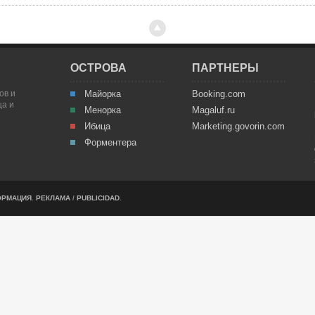
ОСТРОВА
ПАРТНЕРЫ
ов и
Майорка
Booking.com
ца и
Менорка
Magaluf.ru
Ибица
Marketing.govorin.com
Форментера
ОРМАЦИЯ
.
РЕКЛАМА
/
PUBLICIDAD
.