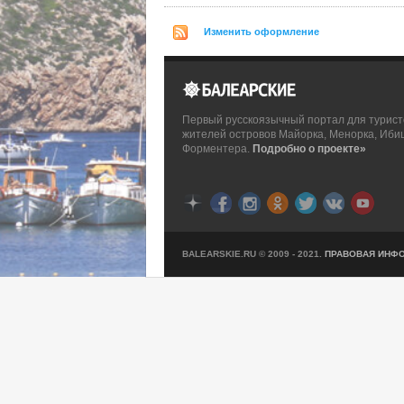
Изменить оформление
Первый русскоязычный портал для турист
жителей островов Майорка, Менорка, Иби
Форментера.
Подробно о проекте»
BALEARSKIE.RU © 2009 - 2021.
ПРАВОВАЯ ИНФ