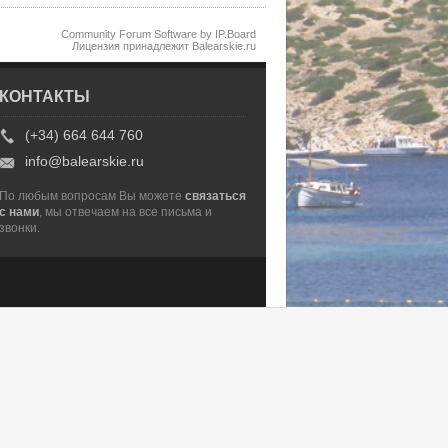
Community Forum Software by IP.Board
Лицензия принадлежит Balearskie.ru
КОНТАКТЫ
(+34) 664 644 760
info@balearskie.ru
По любым вопросам Вы можете
связаться
с нами
, мы отвечаем на все письма и
звонки.