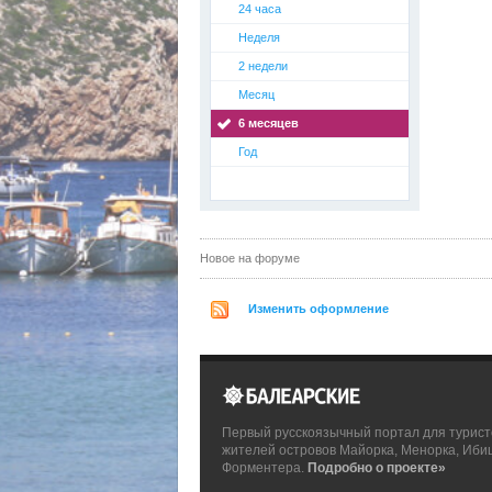
24 часа
Неделя
2 недели
Месяц
6 месяцев
Год
Новое на форуме
Изменить оформление
Первый русскоязычный портал для турист
жителей островов Майорка, Менорка, Иби
Форментера.
Подробно о проекте»