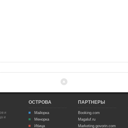
ОСТРОВА
ПАРТНЕРЫ
ов и
Майорка
Booking.com
ца и
Менорка
Magaluf.ru
Ибица
Marketing.govorin.com