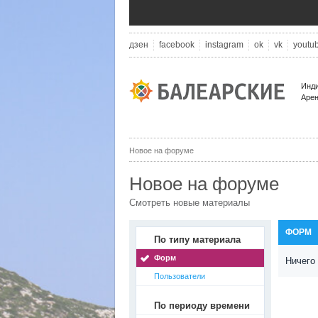
дзен
facebook
instagram
ok
vk
youtu
Инди
Арен
Новое на форуме
Новое на форуме
Смотреть новые материалы
ФОРМ
По типу материала
Форм
Ничего 
Пользователи
По периоду времени