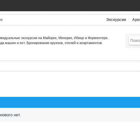
be
Экскурсии
Аре
видуальные экскурсии на Майорке, Менорке, Ибице и Форментере.
да машин и яхт. Бронирование круизов, отелей и апартаментов.
нового нет.