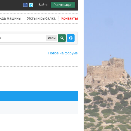
Войти
Регистрация
нда машины
Яхты и рыбалка
Контакты
Форм
Новое на форуме