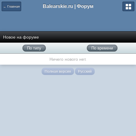
Balearskie.ru | Форум
← Главная
Новое на форуме
По типу
По времени
Ничего нового нет.
Полная версия
Русский