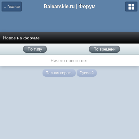
Balearskie.ru | Форум
← Главная
Новое на форуме
По типу
По времени
Ничего нового нет.
Полная версия
Русский