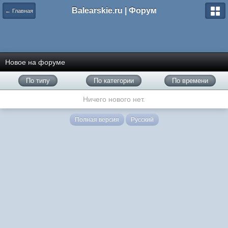
Balearskie.ru | Форум
← Главная
Новое на форуме
По типу
По категории
По времени
Ничего нового нет.
Полная версия
Русский