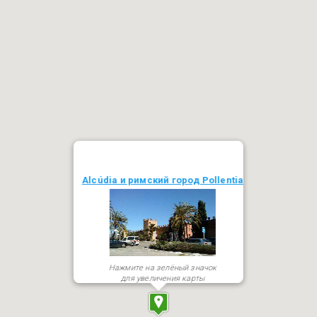
Alcúdia и римский город Pollentia
Нажмите на зелёный значок
для увеличения карты