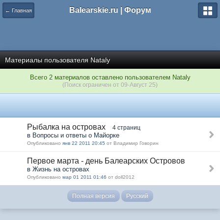
Balearskie.ru | Форум
← Главная
Материалы пользователя Nataly
Всего 2 материалов оставлено пользователем Nataly
(Поиск ограничен от 09-Август 25)
Рыбалка на островах
4 страниц
в Вопросы и ответы о Майорке
Опубликовано
янв 22 2011 20:45
от Владимир Говорин
Первое марта - день Балеарских Островов
в Жизнь на островах
Опубликовано
мар 01 2011 01:46
от doll2012
Полная версия
Русский