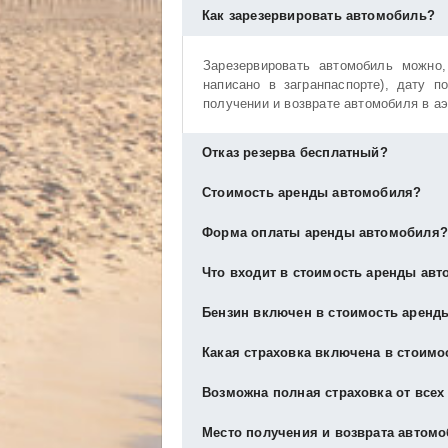
Как зарезервировать автомобиль?
Зарезервировать автомобиль можн
написано в загранпаспорте), дату п
получении и возврате автомобиля в аэ
Отказ резерва бесплатный?
Да, отказ от резерва бесплатный,
Стоимость аренды автомобиля?
автомобиля.
Стоимость аренды автомобиля зависит 
Форма оплаты аренды автомобиля
Оплата аренды производится при по
Что входит в стоимость аренды ав
дебитной. В некоторых фирмах прини
В стоимость аренды автомобиля ходит
Бензин включен в стоимость аренд
Бензин в стоимость аренды автомобил
Какая страховка включена в стоимо
Есть несколько вариантов по топливу:
В стоимость аренды автомобиля входи
Возможна полная страховка от всех
нужно оставлять гарантийный залог.
Получаешь полный бак, который н
Полная страховка от всех случаев о
Место получения и возврата автом
нужен гарантийный залог, и не надо 
Получаешь полный бак и возвращ