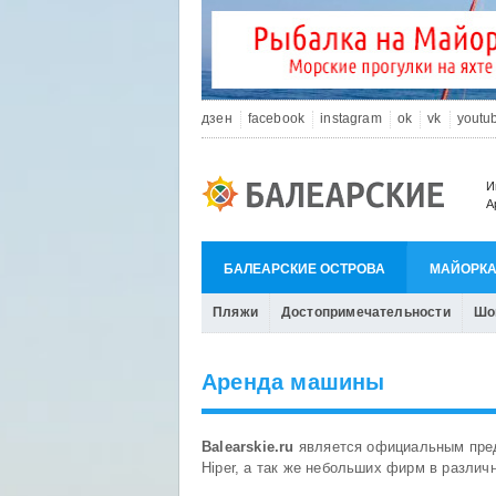
дзен
facebook
instagram
ok
vk
youtu
И
А
БАЛЕАРСКИЕ ОСТРОВА
МАЙОРК
Пляжи
Достопримечательности
Шо
Аренда машины
Balearskie.ru
является официальным предс
Hiper, а так же небольших фирм в различ