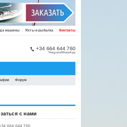
да машины
Яхты и рыбалка
Контакты
+34 664 644 760
Telegram/WhatsApp
рафии
Форум
заться с нами
+34 664 644 760