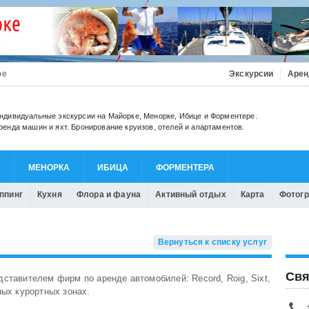
be
Экскурсии
Арен
ндивидуальные экскурсии на Майорке, Менорке, Ибице и Форментере.
ренда машин и яхт. Бронирование круизов, отелей и апартаментов.
А
МЕНОРКА
ИБИЦА
ФОРМЕНТЕРА
ппинг
Кухня
Флора и фауна
Активный отдых
Карта
Фотог
Вернуться к списку услуг
Свя
тавителем фирм по аренде автомобилей: Record, Roig, Sixt,
ных курортных зонах.