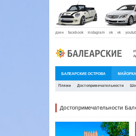
дзен
facebook
instagram
ok
vk
youtu
И
А
БАЛЕАРСКИЕ ОСТРОВА
МАЙОРК
Пляжи
Достопримечательности
Шо
Достопримечательности Бал