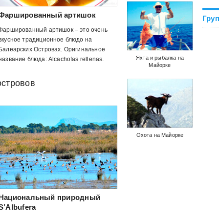
Фаршированный артишок
Груп
Фаршированный артишок – это очень
вкусное традиционное блюдо на
Балеарских Островах. Оригинальное
Яхта и рыбалка на
название блюда: Alcachofas rellenas.
Майорке
островов
Охота на Майорке
Национальный природный
S’Albufera