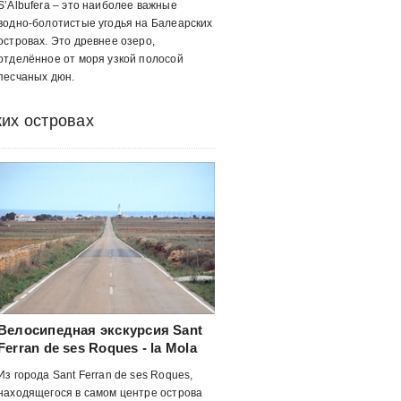
S’Albufera – это наиболее важные
водно-болотистые угодья на Балеарских
островах. Это древнее озеро,
отделённое от моря узкой полосой
песчаных дюн.
их островах
Велосипедная экскурсия Sant
Ferran de ses Roques - la Mola
Из города Sant Ferran de ses Roques,
находящегося в самом центре острова