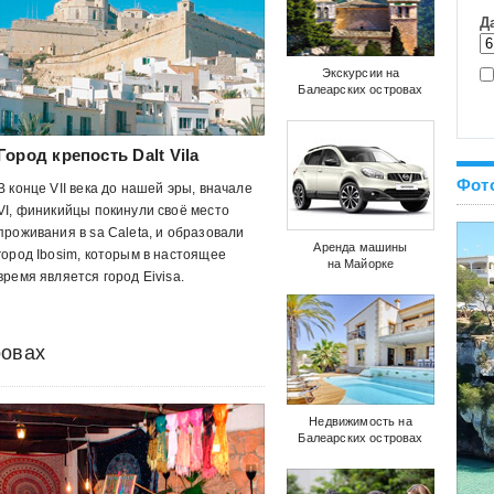
Экскурсии на
Балеарских островах
Город крепость Dalt Vila
Фот
В конце VII века до нашей эры, вначале
VI, финикийцы покинули своё место
проживания в sa Caleta, и образовали
Аренда машины
город Ibosim, которым в настоящее
на Майорке
время является город Eivisa.
ровах
Недвижимость на
Балеарских островах