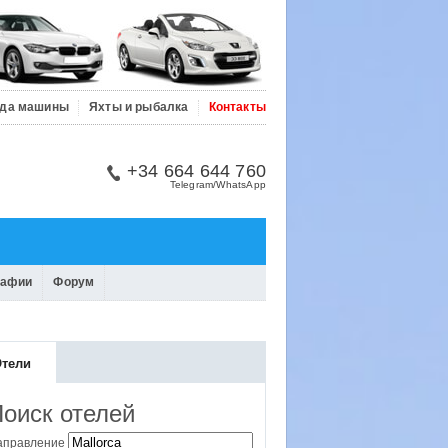
да машины
Яхты и рыбалка
Контакты
+34 664 644 760
Telegram/WhatsApp
рафии
Форум
тели