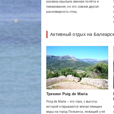
размаху крыльев, манере полёта и
пикирования, но это совсем другая
разновидность птиц.
Активный отдых на Балеарск
Трекинг Puig de Maria
Puig de Maria – это гора, с высоты
которой открываются впечатляющие
виды на город Польенса, лежащий у её