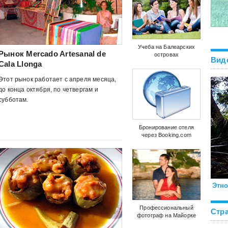
Учеба на Балеарских
Рынок Mercado Artesanal de
островах
Вид
Cala Llonga
Этот рынок работает с апреля месяца,
до конца октября, по четвергам и
субботам.
Бронирование отеля
через Booking.com
Этно
Профессиональный
Стра
фотограф на Майорке