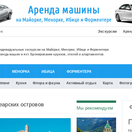
be
Экскурсии
Арен
ндивидуальные экскурсии на Майорке, Менорке, Ибице и Форментере.
ренда машин и яхт. Бронирование круизов, отелей и апартаментов.
А
МЕНОРКА
ИБИЦА
ФОРМЕНТЕРА
ппинг
Кухня
Флора и фауна
Активный отдых
Карта
Фотог
еарских островов
О
Мы рекомендуем