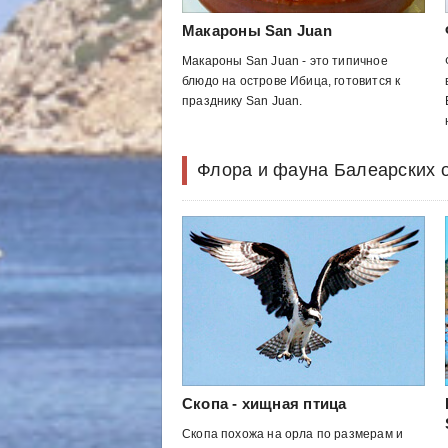
Макароны San Juan
Макароны San Juan - это типичное
блюдо на острове Ибица, готовится к
празднику San Juan.
Флора и фауна Балеарских 
Скопа - хищная птица
Скопа похожа на орла по размерам и