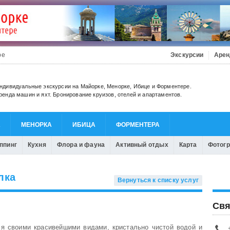
be
Экскурсии
Арен
ндивидуальные экскурсии на Майорке, Менорке, Ибице и Форментере.
ренда машин и яхт. Бронирование круизов, отелей и апартаментов.
А
МЕНОРКА
ИБИЦА
ФОРМЕНТЕРА
ппинг
Кухня
Флора и фауна
Активный отдых
Карта
Фотог
лка
Вернуться к списку услуг
Свя
я своими красивейшими видами, кристально чистой водой и