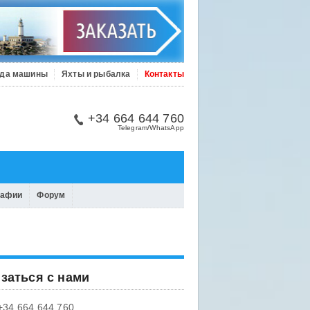
да машины
Яхты и рыбалка
Контакты
+34 664 644 760
Telegram/WhatsApp
рафии
Форум
заться с нами
+34 664 644 760