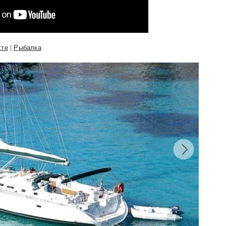
хте
|
Рыбалка