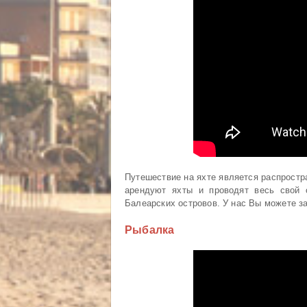
Путешествие на яхте является распрост
арендуют яхты и проводят весь свой 
Балеарских островов. У нас Вы можете за
Рыбалка