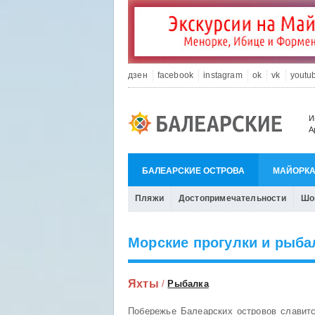
дзен
facebook
instagram
ok
vk
youtu
И
А
БАЛЕАРСКИЕ ОСТРОВА
МАЙОРК
Пляжи
Достопримечательности
Шо
Морские прогулки и рыба
Яхты
/
Рыбалка
Побережье Балеарских островов славитс