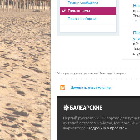
Темы и сообщения
Нов
Только темы
про
Тем
Только сообщения
2
Пос
уни
в
Уч
Тем
сту
Материалы пользователя Виталий Говорин
Изменить оформление
Первый русскоязычный портал для турист
жителей островов Майорка, Менорка, Иби
Форментера.
Подробно о проекте»