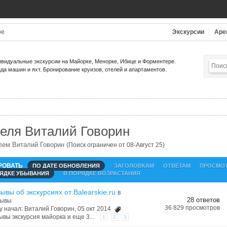
be
Экскурсии
Аре
видуальные экскурсии на Майорке, Менорке, Ибице и Форментере.
да машин и яхт. Бронирование круизов, отелей и апартаментов.
еля Виталий Говорин
елем Виталий Говорин
(Поиск ограничен от 08-Август 25)
РОВАТЬ
ПО ДАТЕ ОБНОВЛЕНИЯ
ЗАГОЛОВКАМ
ОТВЕТАМ
ПРОСМО
РЯДКЕ УБЫВАНИЯ
В ПОРЯДКЕ ВОЗРАСТАНИЯ
ывы об экскурсиях от Balearskie.ru
в
28 ответов
зывы
36 829 просмотров
у начал:
Виталий Говорин
, 05 окт 2014
ывы экскурсия майорка
и еще 3...
1
2
3