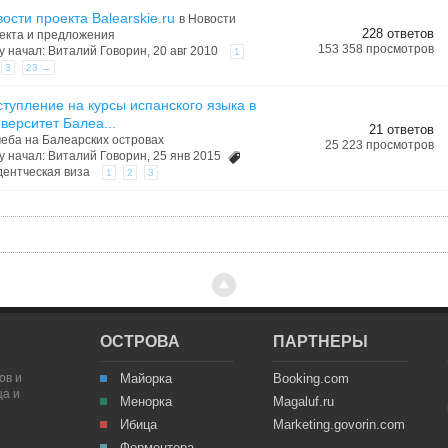
ости проекта Balearskie.ru
в
Новости
228 ответов
екта и предложения
153 358 просмотров
у начал:
Виталий Говорин
, 20 авг 2010
1
3
23 →
тупление на курсы испанского языка в
верситет Балеа...
21 ответов
еба на Балеарских островах
25 223 просмотров
у начал:
Виталий Говорин
, 25 янв 2015
дентческая виза
1
2
3
ОСТРОВА
ПАРТНЕРЫ
ов и
Майорка
Booking.com
ца и
Менорка
Magaluf.ru
Ибица
Marketing.govorin.com
Форментера