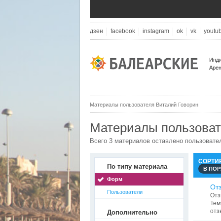
дзен
facebook
instagram
ok
vk
youtu
Инди
Арен
Материалы пользователя Виталий Говорин
Материалы пользоват
Всего 3 материалов оставлено пользоват
СОРТИ
По типу материала
В ПО
Форм
Отз
Пользователи
От
Тем
отз
Дополнительно