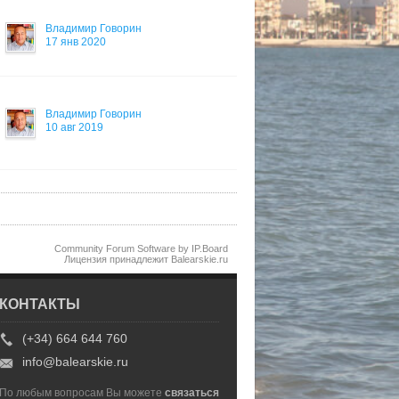
Владимир Говорин
17 янв 2020
Владимир Говорин
10 авг 2019
Community Forum Software by IP.Board
Лицензия принадлежит Balearskie.ru
КОНТАКТЫ
(+34) 664 644 760
info@balearskie.ru
По любым вопросам Вы можете
связаться