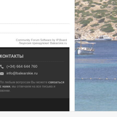
Community Forum Software by IP.Board
Лицензия принадлежит Balearskie.ru
КОНТАКТЫ
(+34) 664 644 760
info@balearskie.ru
По любым вопросам Вы можете
связаться
с нами
, мы отвечаем на все письма и
звонки.