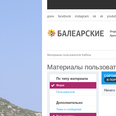
дзен
facebook
instagram
ok
vk
youtu
Инди
Арен
Материалы пользователя KaRina
Материалы пользоват
СОРТИ
По типу материала
В ПО
Форм
Ничего
Пользователи
Дополнительно
Темы и сообщения