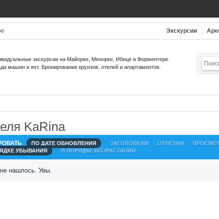
be
Экскурсии
Аре
видуальные экскурсии на Майорке, Менорке, Ибице и Форментере.
да машин и яхт. Бронирование круизов, отелей и апартаментов.
еля KaRina
РОВАТЬ
ПО ДАТЕ ОБНОВЛЕНИЯ
ЗАГОЛОВКАМ
ОТВЕТАМ
ПРОСМО
РЯДКЕ УБЫВАНИЯ
В ПОРЯДКЕ ВОЗРАСТАНИЯ
 не нашлось. Увы.