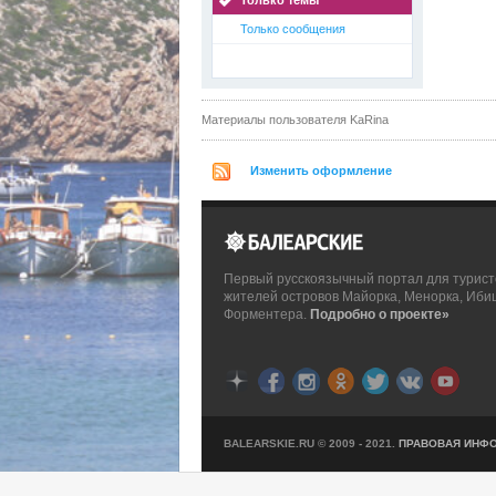
Только темы
Только сообщения
Материалы пользователя KaRina
Изменить оформление
Первый русскоязычный портал для турист
жителей островов Майорка, Менорка, Иби
Форментера.
Подробно о проекте»
BALEARSKIE.RU © 2009 - 2021.
ПРАВОВАЯ ИНФ