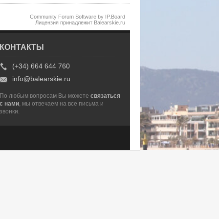
Community Forum Software by IP.Board
Лицензия принадлежит Balearskie.ru
КОНТАКТЫ
(+34) 664 644 760
info@balearskie.ru
По любым вопросам Вы можете
связаться
с нами
, мы отвечаем на все письма и
звонки.