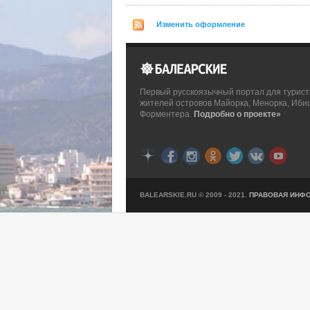
Изменить оформление
Первый русскоязычный портал для турист
жителей островов Майорка, Менорка, Иби
Форментера.
Подробно о проекте»
BALEARSKIE.RU © 2009 - 2021.
ПРАВОВАЯ ИНФ