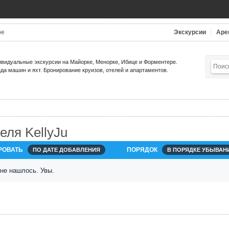
be
Экскурсии
Аре
видуальные экскурсии на Майорке, Менорке, Ибице и Форментере.
да машин и яхт. Бронирование круизов, отелей и апартаментов.
ля KellyJu
РОВАТЬ
ПОРЯДОК
ПО ДАТЕ ДОБАВЛЕНИЯ
В ПОРЯДКЕ УБЫВАН
 не нашлось. Увы.