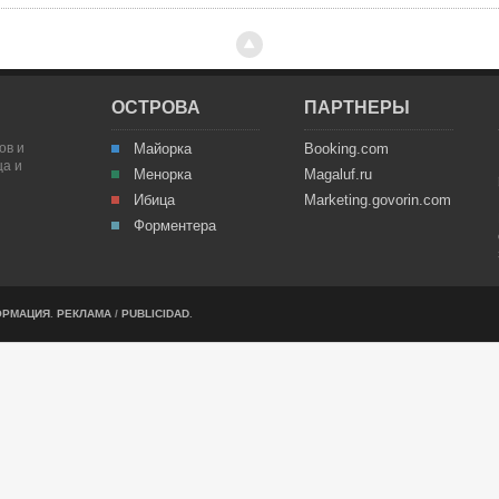
ОСТРОВА
ПАРТНЕРЫ
ов и
Майорка
Booking.com
ца и
Менорка
Magaluf.ru
Ибица
Marketing.govorin.com
Форментера
ОРМАЦИЯ
.
РЕКЛАМА
/
PUBLICIDAD
.