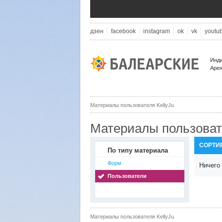
дзен
facebook
instagram
ok
vk
youtu
Инди
Арен
Материалы пользователя KellyJu
Материалы пользовате
СОРТИ
По типу материала
Форм
Ничего
Пользователи
Материалы пользователя KellyJu