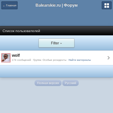
Balearskie.ru | Форум
← Главная
Список пользователей
Filter »
wolf
174 сообщений · Группа: Особые резиденты ·
Найти материалы
Полная версия
Русский