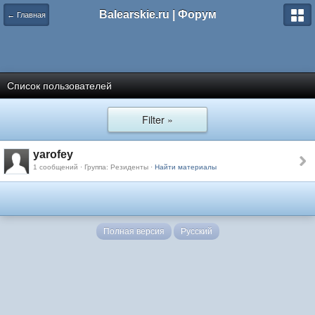
Balearskie.ru | Форум
← Главная
Список пользователей
Filter »
yarofey
1 сообщений · Группа: Резиденты ·
Найти материалы
Полная версия
Русский