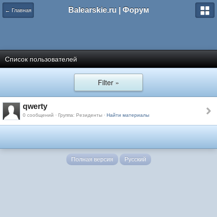
Balearskie.ru | Форум
← Главная
Список пользователей
Filter »
qwerty
0 сообщений · Группа: Резиденты ·
Найти материалы
Полная версия
Русский