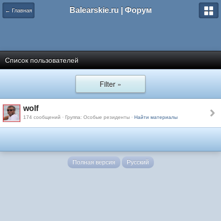
Balearskie.ru | Форум
← Главная
Список пользователей
Filter »
wolf
174 сообщений · Группа: Особые резиденты ·
Найти материалы
Полная версия
Русский