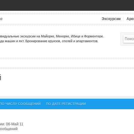
be
Экскурсии
Аре
видуальные экскурсии на Майорке, Менорке, Ибице и Форментере.
да машин и яхт. Бронирование круизов, отелей и апартаментов.
й
ПО ЧИСЛУ СООБЩЕНИЙ
ПО ДАТЕ РЕГИСТРАЦИИ
ии: 06-Май 11
 сообщений