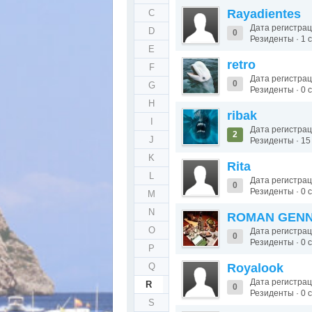
Rayadientes
C
Дата регистрац
D
0
Резиденты · 1
E
retro
F
Дата регистрац
0
G
Резиденты · 0
H
ribak
I
Дата регистрац
2
J
Резиденты · 1
K
Rita
L
Дата регистрац
0
Резиденты · 0
M
N
ROMAN GENN
O
Дата регистрац
0
Резиденты · 0
P
Q
Royalook
Дата регистрац
R
0
Резиденты · 0
S