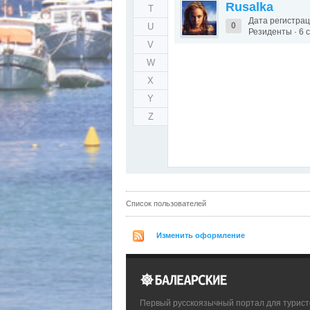
Rusalka
T
Дата регистрац
0
U
Резиденты · 6
V
W
X
Y
Z
Список пользователей
Изменить оформление
Первый русскоязычный портал для турист