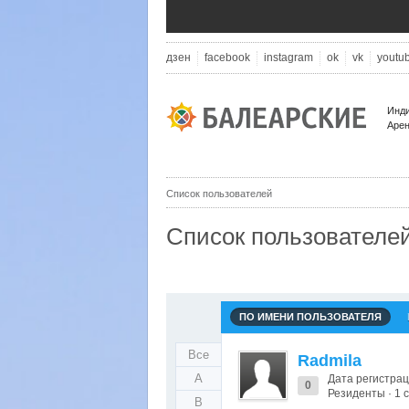
дзен
facebook
instagram
ok
vk
youtu
Инди
Арен
Список пользователей
Список пользователе
ПО ИМЕНИ ПОЛЬЗОВАТЕЛЯ
Все
Radmila
A
Дата регистрац
0
Резиденты · 1
B