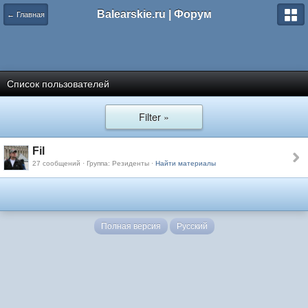
Balearskie.ru | Форум
← Главная
Список пользователей
Filter »
Fil
27 сообщений · Группа: Резиденты ·
Найти материалы
Полная версия
Русский