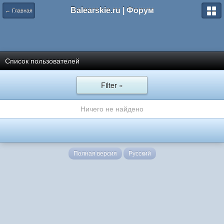
Balearskie.ru | Форум
← Главная
Список пользователей
Filter »
Ничего не найдено
Полная версия
Русский