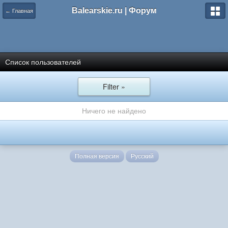
Balearskie.ru | Форум
← Главная
Список пользователей
Filter »
Ничего не найдено
Полная версия
Русский