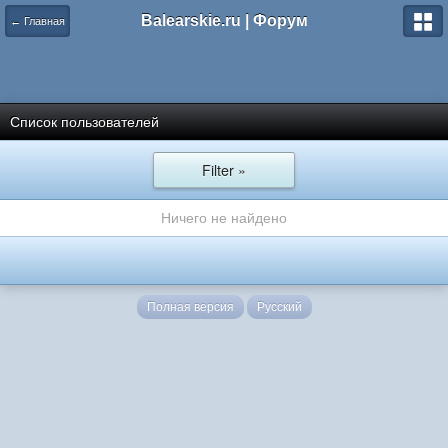
Balearskie.ru | Форум
← Главная
Список пользователей
Filter »
Ничего не найдено
Полная версия
Русский