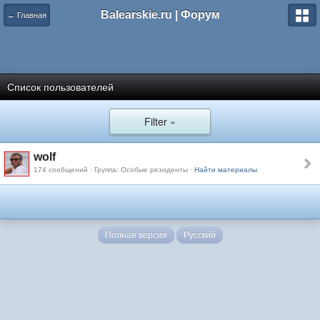
Balearskie.ru | Форум
← Главная
Список пользователей
Filter »
wolf
174 сообщений · Группа: Особые резиденты ·
Найти материалы
Полная версия
Русский