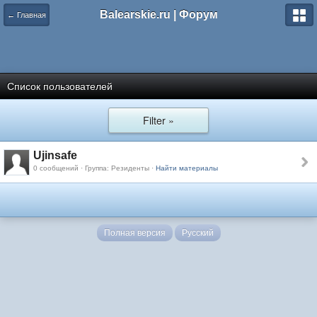
Balearskie.ru | Форум
← Главная
Список пользователей
Filter »
Ujinsafe
0 сообщений · Группа: Резиденты ·
Найти материалы
Полная версия
Русский