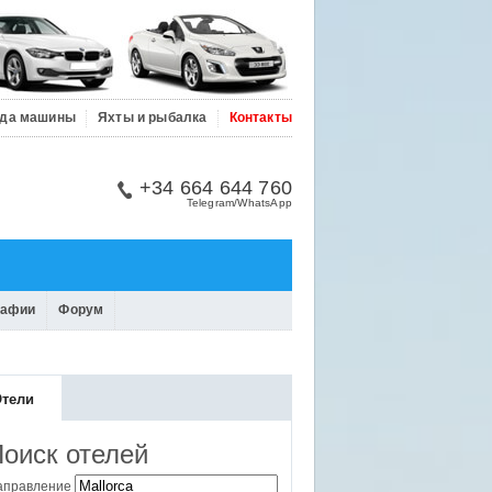
да машины
Яхты и рыбалка
Контакты
+34 664 644 760
Telegram/WhatsApp
рафии
Форум
тели