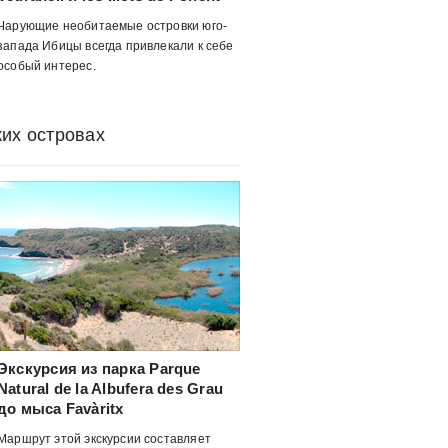
Чарующие необитаемые островки юго-
запада Ибицы всегда привлекали к себе
особый интерес.
их островах
Экскурсия из парка Parque
Natural de la Albufera des Grau
до мыса Favàritx
Маршрут этой экскурсии составляет