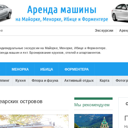
be
Экскурсии
Арен
ндивидуальные экскурсии на Майорке, Менорке, Ибице и Форментере.
ренда машин и яхт. Бронирование круизов, отелей и апартаментов.
А
МЕНОРКА
ИБИЦА
ФОРМЕНТЕРА
ппинг
Кухня
Флора и фауна
Активный отдых
Карта
Фотог
еарских островов
О
Мы рекомендуем