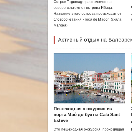
Остров Tagomago расположен на
северо-востоке от острова Ибица.
Название этого острова происходит от
словосочетания - roca de Magón (скала
Магона).
Активный отдых на Балеарск
Пешеходная экскурсия из
порта Maó до бухты Cala Sant
Esteve
Это пешеходная экскурсия, проходящая