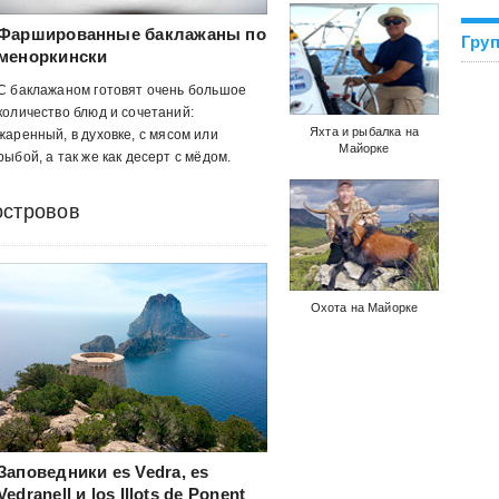
Фаршированные баклажаны по
Груп
меноркински
С баклажаном готовят очень большое
количество блюд и сочетаний:
Яхта и рыбалка на
жаренный, в духовке, с мясом или
Майорке
рыбой, а так же как десерт с мёдом.
островов
Охота на Майорке
Заповедники es Vedrа, es
Vedranell и los Illots de Ponent