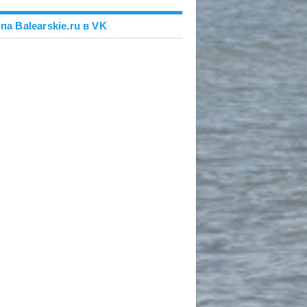
па Balearskie.ru в VK