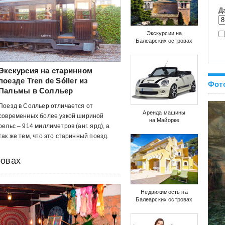
Экскурсии на
Балеарских островах
Экскурсия на старинном
поезде Tren de Sóller из
Фот
Пальмы в Солльер
Поезд в Солльер отличается от
Аренда машины
современных более узкой шириной
на Майорке
рельс – 914 миллиметров (анг. ярд), а
так же тем, что это старинный поезд.
ровах
Недвижимость на
Балеарских островах