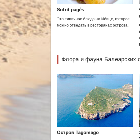
Sofrit pagès
Это типичное блюдо на Ибице, которое
можно отведать в ресторанах острова.
Флора и фауна Балеарских 
Остров Tagomago