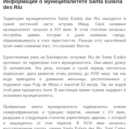
Информация о муниципалитете
Santa Eulària
des Riu
Территория муниципалитета Santa Eulària des Riu находится в
самой восточной части острова Ибица. Своё название
муниципалитет получил в XVI веке. В этом столетии началась
постройка церкви, которая и дала название городу,
образовавшемуся в этих окрестностях. Раньше этот населённый
пункт имел название Xarc, что означает Восток.
Единственная река на Балеарских островах Riu de Santa Euràlia
протекает по территории этого муниципалитета. Она имеет длину
11 километров. Эта река, которая в сухой период полностью
пересыхает, дала развитие этому региону до XVIII века, так как
вода приводила в движение мельницы, расположенные у
подножия горы Puig de Missa с высотой 52 метра. Так же водой
этой реки орошались поля. В настоящее время туризм лидирует в
экономике муниципалитета.
Прибрежные земли муниципалитета подвергались атакам
североафриканских и турецких пиратов, начиная с XV века,
разрушив в следующем столетии укреплённую церковь, с которой
и защищались от этих пиратов. В XVIII веке началось
восстановление города, церкви Santa Eulària des Riu, Sant Carles