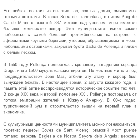
Его пейзаж состоит из высоких гор, ровных долин, омываемых
горными потоками. В горах Serra de Tramuntana, с пиком Puig de
Ca de Miner с высотой 887 метров над уровнем моря имеется
большое количество пещер. Этот муниципалитет имеет самое
побережье с самой большой протяжённостью на острове, с
эффектными крутыми берегами, утёсами, обрывающимися в море,
небольшими островками, закрытая бухта Badia de Pollença и пляжи
с белым песком.
В 1550 году Pollença подверглась кровавому нападению корсара
Dragut и его 1500 мусульманских пиратов. Но местные жители под
предводительством Joan Mas, отбили эту атаку, и корсар был
вынужден бежать. В настоящее время, 2 августа каждого года, в
память этой битве воспроизводятся историческое событие тех лет.
В конце XIX века и второй половине XX , Pollença пострадала от
потока эмиграции жителей в Южную Америку. В 60-х годах,
туристический бум и строительство вышли на первый план в
экономике.
С культурными ценностями муниципалитета можно познакомиться,
посетив: пещеры Coves de Sant Vicenç; римский мост puente
romano; церковь Esglesia de Nostra Seyora dels Аngels; церковь