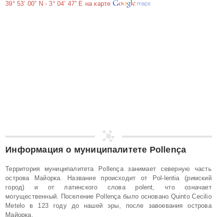
39° 53’ 00” N
-
3° 04’ 47” E
на карте
Информация о муниципалитете
Pollença
Территория муниципалитета Pollença занимает северную часть
острова Майорка. Название происходит от Pol-lentia (римский
город) и от латинского слова polent, что означает
могущественный. Поселение Pollença было основано Quinto Cecilio
Metelo в 123 году до нашей эры, после завоевания острова
Майорка.