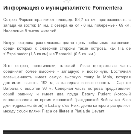
Информация о муниципалитете
Formentera
Остров Форментера имеет площадь 83,2 кв км, протяженность с
запада на восток 14 км, с севера на юг - 8 км, побережье - 69 км.
Население 8 тысяч жителей.
Вокруг острова расположена целая цепь небольших островков,
среди которых с северной стороны такие острова, как Illa de
s’Espalmador (1,3 кв км) и s’Espardell (0.5 кв. км.).
Этот остров, практически, плоский. Узкая центральная часть
соединяет более высокие - западную и восточную. Восточная
возвышенность имеет самую высокую точку la Mola, которая
достигает высоты 192 м, а западная возвышенность - Cap de
Barbaria с высотой 98 м. Северная часть острова представляет
собой равнину и имеет два пруда Estany Pudent (который
использовался во время испанской Гражданской Войны как база
для гидросамолётов) и Estany d’es Peix, дюны которого разделяют
между собой пляжи Platja de Illetes и Platja de Llevant.