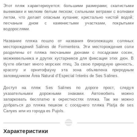
Этот пляж характеризуется: большими размерами; скалистыми
выемками и мелким белым песком; сильными ветрами с волнами
летом, что делает опасным купание; кристально чистой водой;
песчаным дном с каменистыми участками, покрытыми
водорослями.
Название пляжа пошло от названия близлежащих соляных
месторождений Salines de Formentera. Эти месторождения соли
разделены от пляжа песчаными дюнами с посадками сосен,
можжевельника и других кустарников для фиксации этих дюн. В
бухте обитает много морских птиц. За свою природную ценность,
красоту и орнитофауну эта зона объявлена природным
заповедником Àrea Natural d’Especial Interès de Ses Salines.
Доступ на пляж Ses Salines по дороге прост, следуя
указательными дорожными знаками. Автомобиль можно
запарковать бесплатно в окрестностях пляжа. Так же можно
добраться до пляжа пешком с соседнего пляжа Platja de ses
Canyes или из города es Pujols.
Характеристики