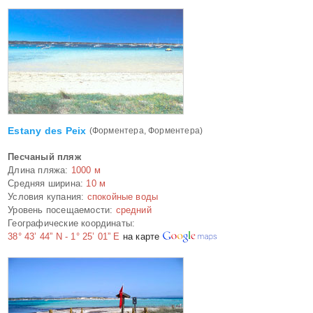
Estany des Peix
(Форментера, Форментера)
Песчаный пляж
Длина пляжа:
1000 м
Средняя ширина:
10 м
Условия купания:
спокойные воды
Уровень посещаемости:
средний
Географические координаты:
38° 43’ 44” N - 1° 25’ 01” E
на карте