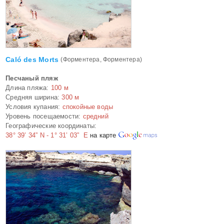
Caló des Morts
(Форментера, Форментера)
Песчаный пляж
Длина пляжа:
100 м
Средняя ширина:
300 м
Условия купания:
спокойные воды
Уровень посещаемости:
средний
Географические координаты:
38° 39’ 34” N - 1° 31’ 03” E
на карте