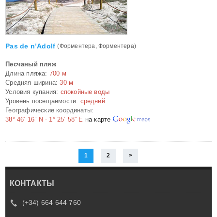
Pas de n’Adolf
(Форментера, Форментера)
Песчаный пляж
Длина пляжа:
700 м
Средняя ширина:
30 м
Условия купания:
спокойные воды
Уровень посещаемости:
средний
Географические координаты:
38° 46’ 16” N - 1° 25’ 58” E
на карте
1
2
>
КОНТАКТЫ
(+34) 664 644 760