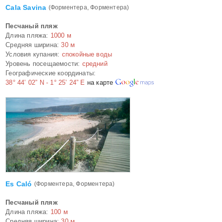
Cala Savina
(Форментера, Форментера)
Песчаный пляж
Длина пляжа:
1000 м
Средняя ширина:
30 м
Условия купания:
спокойные воды
Уровень посещаемости:
средний
Географические координаты:
38° 44’ 02” N - 1° 25’ 24” E
на карте
Es Caló
(Форментера, Форментера)
Песчаный пляж
Длина пляжа:
100 м
Средняя ширина:
30 м