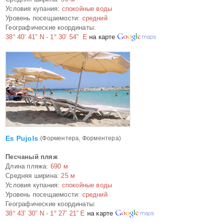
Условия купания:
спокойные воды
Уровень посещаемости:
средний
Географические координаты:
38° 40’ 41” N - 1° 30’ 54” E
на карте
Es Pujols
(Форментера, Форментера)
Песчаный пляж
Длина пляжа:
690 м
Средняя ширина:
25 м
Условия купания:
спокойные воды
Уровень посещаемости:
средний
Географические координаты:
38° 43’ 30” N - 1° 27’ 21” E
на карте