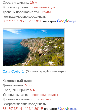
Средняя ширина:
15 м
Условия купания:
спокойные воды
Уровень посещаемости:
низкий
Географические координаты:
38° 43’ 43” N - 1° 23’ 59” E
на карте
Cala Codolà
(Форментера, Форментера)
Каменистый пляж
Длина пляжа:
50 м
Средняя ширина:
5 м
Условия купания:
небольшие волны
Уровень посещаемости:
низкий
Географические координаты:
38° 39’ 33” N - 1° 34’ 36” E
на карте